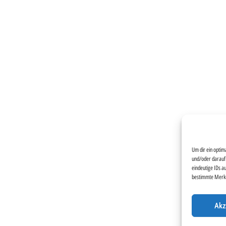
Um dir ein optim
und/oder darauf 
eindeutige IDs a
bestimmte Merkm
Akz