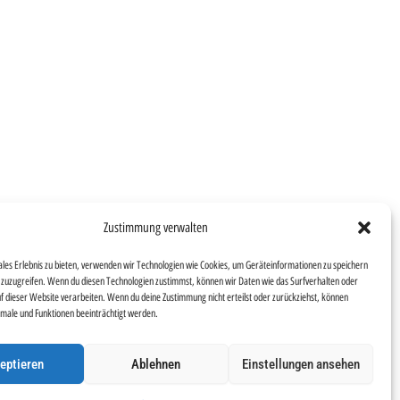
Zustimmung verwalten
ales Erlebnis zu bieten, verwenden wir Technologien wie Cookies, um Geräteinformationen zu speichern
zuzugreifen. Wenn du diesen Technologien zustimmst, können wir Daten wie das Surfverhalten oder
uf dieser Website verarbeiten. Wenn du deine Zustimmung nicht erteilst oder zurückziehst, können
ale und Funktionen beeinträchtigt werden.
eptieren
Ablehnen
Einstellungen ansehen